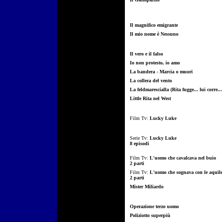
Il magnifico emigrante
Il mio nome è Nessuno
Il vero e il falso
Io non protesto, io amo
La bandera - Marcia o muori
La collera del vento
La feldmarescialla (Rita fugge... lui corre..
Little Rita nel West
Film Tv:
Lucky Luke
Serie Tv:
Lucky Luke
8 episodi
Film Tv:
L'uomo che cavalcava nel buio
2 parti
Film Tv:
L'uomo che sognava con le aquil
2 parti
Mister Miliardo
Operazione terzo uomo
Poliziotto superpiù