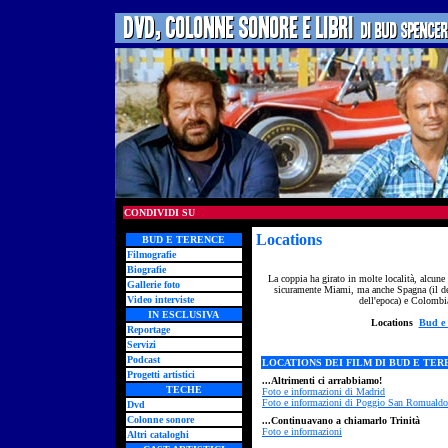
CONDIVIDI SU
Locations
- location
BUD E TERENCE
Filmografie
Biografie
La coppia ha girato in molte località, alcune 
Gallerie foto
sicuramente Miami, ma anche Spagna (il dese
Video interviste
dell'epoca) e Colombia
IN ESCLUSIVA
Locations
Bud e 
Reportage
Servizi
Podcast
LOCATIONS DEI FILM DI BUD E TER
Progetti artistici
...Altrimenti ci arrabbiamo!
TECHE
Foto e informazioni di Madrid
Foto e informazioni di Poggio San Romualdo
Dvd
Colonne sonore
...Continuavano a chiamarlo Trinità
Foto e informazioni
Altri cataloghi