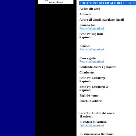
smartphone
LOCATIONS DEI FILM E DELLE SERI
Addio alle armi
Al limite
Anche gli angeli mangiano fagioli
Banana Joe
Foto e informazioni
Serie Tv:
Big man
6 episodi
Bomber
Foto e informazioni
Cane e gatto
Foto e informazioni
Cantando dietro i paraventi
Charleston
Serie Tv:
Extralarge
6 episodi
Serie Tv:
Extralarge 2
6 episodi
Figli del vento
Fuochi d'artificio
Serie Tv:
I delitti del cuoco
11 episodi
Il soldato di ventura
Foto e informazioni
Lo chiamavano Bulldozer