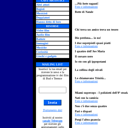
CAST ARTISTICI
...Più forte ragazzi!
Altri attori
Foto e informazioni
Registi
Botte di Natale
Musicisti
Doppiatori
Hanno detto di loro
RISORSE
Chi trova un amico trova un tesoro
Video film
Audio film
Dio perdona... io no!
Battute
I due superpiedi quasi piatti
Immagini
Foto e informazioni
Musiche
I quattro dell'Ave Maria
Curiosità
Giochi e gadgets
Il corsaro nero
Io sto con gli ippopotami
MAILING LIST
Inserisci la tua email per
La collina degli stivali
ricevere le news e la
programmazione tv dei film
Lo chiamavano Trinità...
di Bud e Terence
Foto e informazioni
Miami supercops - I poliziotti dell'8ª strad
Nati con la camicia
Foto e informazioni
Non c'è due senza quattro
Trattamento dati
Pari e dispari
Foto e informazioni
Iscriviti al nostro
Porgi l'altra guancia
canale Telegram
Foto e informazioni
per ricevere gli
aggiornamenti sullo