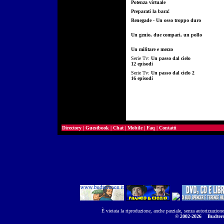
Potenza virtuale
Preparati la bara!
Renegade - Un osso troppo duro
Un genio, due compari, un pollo
Un militare e mezzo
Serie Tv:
Un passo dal cielo
12 episodi
Serie Tv:
Un passo dal cielo 2
16 episodi
Directory
|
Guestbook
|
Chat
|
Mobile
|
Faq
|
Contatti
È vietata la riproduzione, anche parziale, senza autorizzazion
© 2002-2026
Budtere