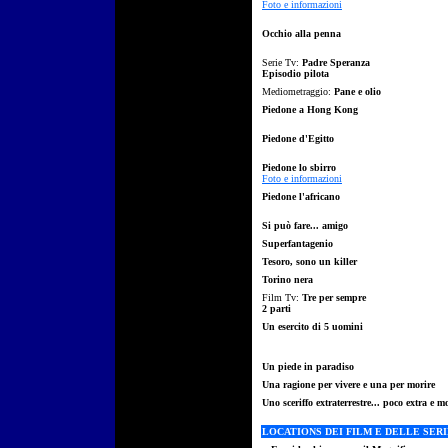
Foto e informazioni
Occhio alla penna
Serie Tv:
Padre Speranza
Episodio pilota
Mediometraggio:
Pane e olio
Piedone a Hong Kong
Piedone d'Egitto
Piedone lo sbirro
Foto e informazioni
Piedone l'africano
Si può fare... amigo
Superfantagenio
Tesoro, sono un killer
Torino nera
Film Tv:
Tre per sempre
2 parti
Un esercito di 5 uomini
Un piede in paradiso
Una ragione per vivere e una per morire
Uno sceriffo extraterrestre... poco extra e mo
LOCATIONS DEI FILM E DELLE SERI