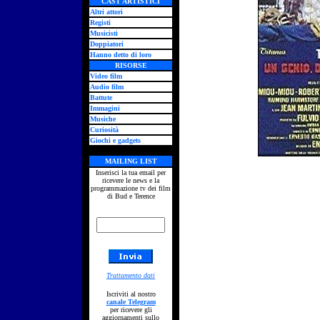
CAST ARTISTICI
Altri attori
Registi
Musicisti
Doppiatori
Hanno detto di loro
RISORSE
Video film
Audio film
Battute
Immagini
Musiche
Curiosità
Giochi e gadgets
MAILING LIST
Inserisci la tua email per
ricevere le news e la
programmazione tv dei film
di Bud e Terence
Trattamento dati
Iscriviti al nostro
canale Telegram
per ricevere gli
aggiornamenti sullo