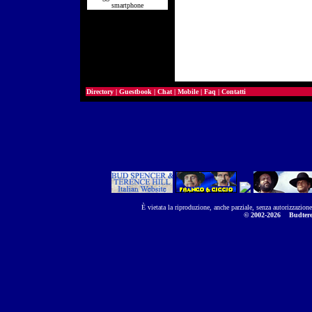
smartphone
Directory
|
Guestbook
|
Chat
|
Mobile
|
Faq
|
Contatti
È vietata la riproduzione, anche parziale, senza autorizzazion
© 2002-2026
Budtere