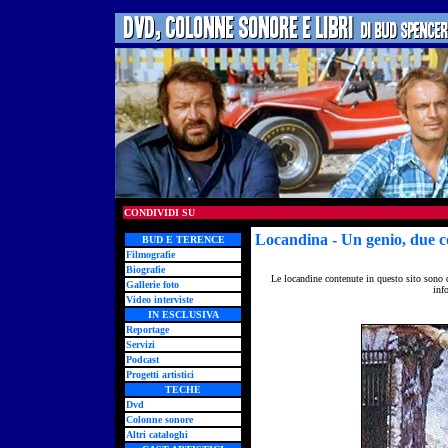
CONDIVIDI SU
Locandina - Un genio, due c
BUD E TERENCE
Filmografie
Biografie
Le locandine contenute in questo sito sono 
Gallerie foto
inf
Video interviste
IN ESCLUSIVA
Reportage
Servizi
Podcast
Progetti artistici
TECHE
Dvd
Colonne sonore
Altri cataloghi