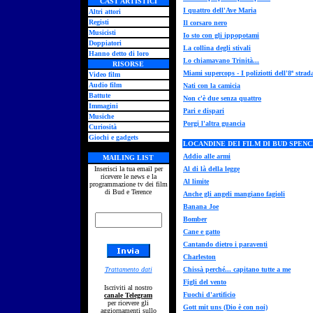
CAST ARTISTICI
I quattro dell'Ave Maria
Altri attori
Registi
Il corsaro nero
Musicisti
Io sto con gli ippopotami
Doppiatori
La collina degli stivali
Hanno detto di loro
Lo chiamavano Trinità...
RISORSE
Miami supercops - I poliziotti dell'8ª strad
Video film
Audio film
Nati con la camicia
Battute
Non c'è due senza quattro
Immagini
Pari e dispari
Musiche
Porgi l'altra guancia
Curiosità
Giochi e gadgets
LOCANDINE DEI FILM DI BUD SPEN
Addio alle armi
MAILING LIST
Inserisci la tua email per
Al di là della legge
ricevere le news e la
Al limite
programmazione tv dei film
di Bud e Terence
Anche gli angeli mangiano fagioli
Banana Joe
Bomber
Cane e gatto
Cantando dietro i paraventi
Charleston
Trattamento dati
Chissà perché... capitano tutte a me
Figli del vento
Iscriviti al nostro
Fuochi d'artificio
canale Telegram
per ricevere gli
Gott mit uns (Dio è con noi)
aggiornamenti sullo