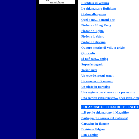
smartphone
Il soldato di ventura
Lo chiamavano Bulldozer
Occhio alla penna
Oggi a me... domani a te
Piedone a Hong Kong
Piedone d'Egitto
Piedone lo sbirro
Piedone l'africano
Quattro mosche di velluto grigio
Quo vadis
Si può fare... amigo
Superfantagenio
Torino nera
Un eroe dei nostri tempi
Un esercito di 5 uomini
Un piede in paradiso
Una ragione per vivere e una per morire
Uno sceriffo extraterrestre... poco extra e mo
LOCANDINE DEI FILM DI TERENCE 
...E poi lo chiamarono il Magnifico
Barbagia (La società del malessere)
Cartagine in fiamme
Divisione Folgore
Don Camillo