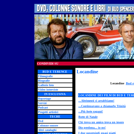
CONDIVIDI SU
Locandine
- poster
BUD E TERENCE
Filmografie
Biografie
Locandine
Bud e
Gallerie foto
Video interviste
IN ESCLUSIVA
LOCANDINE DEI FILM DI BUD E TE
Reportage
...Altrimenti ci arrabbiamo!
Servizi
...Continuavano a chiamarlo Trinità
Podcast
...Più forte ragazzi!
Progetti artistici
TECHE
Botte di Natale
Dvd
Chi trova un amico trova un tesoro
Colonne sonore
Dio perdona... io no!
Altri cataloghi
I due superpiedi quasi piatti