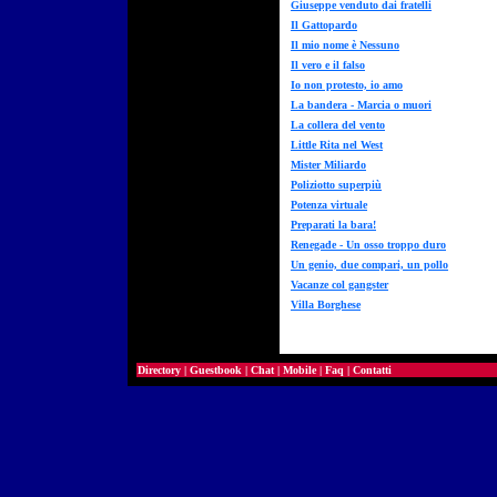
Giuseppe venduto dai fratelli
Il Gattopardo
Il mio nome è Nessuno
Il vero e il falso
Io non protesto, io amo
La bandera - Marcia o muori
La collera del vento
Little Rita nel West
Mister Miliardo
Poliziotto superpiù
Potenza virtuale
Preparati la bara!
Renegade - Un osso troppo duro
Un genio, due compari, un pollo
Vacanze col gangster
Villa Borghese
Directory
|
Guestbook
|
Chat
|
Mobile
|
Faq
|
Contatti