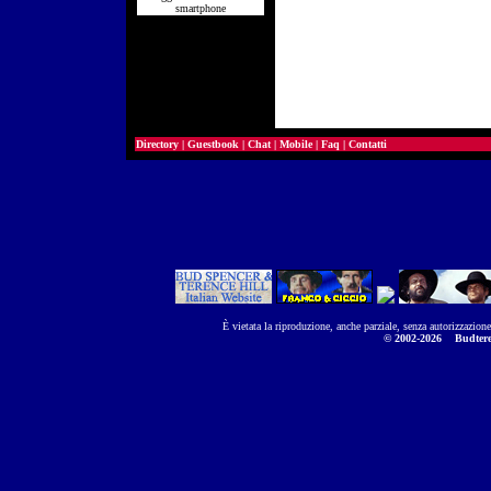
smartphone
Directory
|
Guestbook
|
Chat
|
Mobile
|
Faq
|
Contatti
È vietata la riproduzione, anche parziale, senza autorizzazion
© 2002-2026
Budtere