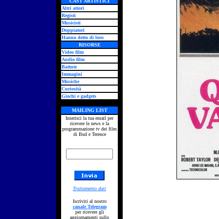
CAST ARTISTICI
Altri attori
Registi
Musicisti
Doppiatori
Hanno detto di loro
RISORSE
Video film
Audio film
Battute
Immagini
Musiche
Curiosità
Giochi e gadgets
MAILING LIST
Inserisci la tua email per
ricevere le news e la
programmazione tv dei film
di Bud e Terence
Trattamento dati
Iscriviti al nostro
canale Telegram
per ricevere gli
aggiornamenti sullo