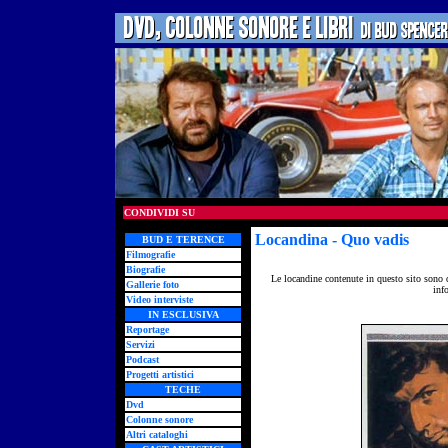
CONDIVIDI SU
Locandina - Quo vadis
BUD E TERENCE
Filmografie
Biografie
Le locandine contenute in questo sito sono 
Gallerie foto
inf
Video interviste
IN ESCLUSIVA
Reportage
Servizi
Podcast
Progetti artistici
TECHE
Dvd
Colonne sonore
Altri cataloghi