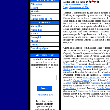
CAST ARTISTICI
Media voto dei fans:
Altri attori
Vota e commenta il film
Leggi i commenti al film
Registi
Musicisti
Trama:
Il commissario Rizzo (Bud Spencer), d
Doppiatori
Piedone, è a capo della squadra narcotici di Na
Oramai il traffico di droga è inarrestabile e gli 
Hanno detto di loro
della polizia e del commissario spesso finiscon
RISORSE
buco nell'acqua. In concomitanza di altri fatti 
Video film
chiari, si comincia a sospettare che all'interno d
organi dirigenziali della polizia ci possa essere
Audio film
talpa. Quando però viene rinvenuto il cadavere 
Battute
presunto capo dell'organizzazione criminosa, ch
conoscenza di tale nome, Rizzo è costretto ad a
Immagini
indagare in Estremo Oriente. Ma anche lì la fac
Musiche
complica.
Curiosità
Cast:
Bud Spencer (commissario Rizzo 'Piedon
Giochi e gadgets
Al Lettieri (Frank Barella), Enzo Cannavale (Br
Caputo), Renato Scarpa (commissario Morabito
MAILING LIST
Francesco De Rosa (Mimì 'A Pertica 'Mani d'or
Robert Webber (Sam Accardo), Daygolo (Yoko 
Inserisci la tua email per
giapponesino), Vincenzo Maggio (Gennarino),
ricevere le news e la
Barto
(Tom Ferramenti), Jho Jhenkins (Joe il
programmazione tv dei film
marinaio),
Roberto Dell'Acqua
(marinaio),
Cla
di Bud e Terence
Ruffini
(marinaio), Permsak Juhsai (gemello
tailandese), Kornchai Juhsai (gemello tailandes
Prachapol Juhsai (gemello tailandese),
Riccardo
(uomo di Accardo),
Marcello Verziera
(uomo di
Accardo),
Omero Capanna
(uomo di Accardo),
Maggio
(uomo di Accardo),
Giovanni Cianfrigl
(uomo di Accardo),
Franco Ukmar
(uomo di Ac
Pietro Torrisi
(uomo di Accardo),
Osiride Pevar
(bruscolinaro),
Giancarlo Bastianoni
(uomo per 
strada), Nancy Sit, Roberta Paladini, Chaplin
Trattamento dati
Kanchalee, Lino Puglisi, Emidio Edward Faiet
Iscriviti al nostro
canale Telegram
per ricevere gli
aggiornamenti sullo