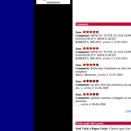
smartphone
Commenti
Voto:
Commento:
MITICO!! TUTTE LE SUE ESP
FANTASTICI!!!!! MITICO BUD!!
ROBERTO, MILANO, scritto il 13-03-2010
Voto:
Commento:
MITICO!! TUTTE LE SUE ESP
FANTASTICI!!!!! MITICO BUD!!
ROBERTO, MILANO, scritto il 13-03-2010
Voto:
Commento:
Bellissimo finalmente un film dov
simpatico
Mario, Benevento, scritto il 22-07-2009
Voto:
Commento:
un altro film ben poliziesco ma an
mn, s, scritto il 15-06-2008
Voto:
Commento:
piedone continua a indagare su molt
divertenti.
., ., scritto il 08-06-2008
Legg
Titoli negli altri paesi:
Stati Uniti e Regno Unito:
Flatfoot goes East