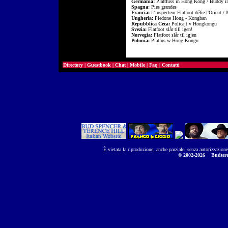
Germania:
Plattfuss in Hong Kong / Buddy 
Spagna:
Pies grandes
Francia:
L'inspecteur Flatfoot défie l'Orient 
Ungheria:
Piedone Hong - Kongban
Repubblica Ceca:
Policajt v Hongkongu
Svezia:
Flatfoot slår till igen!
Norvegia:
Flatfoot slår til igjen
Polonia:
Platfus w Hong-Kongu
Directory
|
Guestbook
|
Chat
|
Mobile
|
Faq
|
Contatti
È vietata la riproduzione, anche parziale, senza autorizzazion
© 2002-2026
Budtere