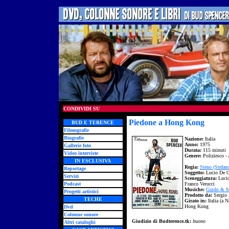
CONDIVIDI SU
Piedone a Hong Kong
BUD E TERENCE
Filmografie
Biografie
Nazione:
Italia
Anno:
1975
Gallerie foto
Durata:
115 minuti
Video interviste
Genere:
Poliziesco -
IN ESCLUSIVA
Regia:
Steno (Stefan
Reportage
Soggetto:
Lucio De C
Servizi
Sceneggiatura:
Lucio
Podcast
Franco Verucci
Musiche:
Guido & M
Progetti artistici
Prodotto da:
Sergio 
TECHE
Girato in:
Italia (a 
Hong Kong
Dvd
Colonne sonore
Giudizio di Budterence.tk:
buono
Altri cataloghi