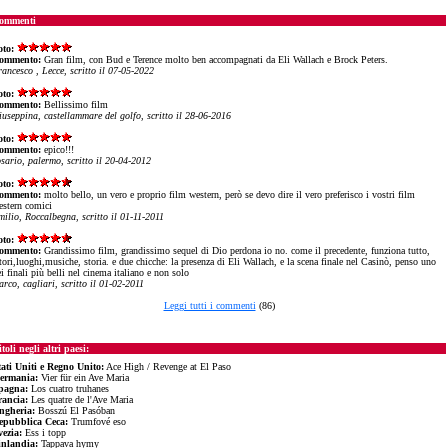
ommenti
oto:
ommento:
Gran film, con Bud e Terence molto ben accompagnati da Eli Wallach e Brock Peters.
rancesco , Lecce, scritto il 07-05-2022
oto:
ommento:
Bellissimo film
iuseppina, castellammare del golfo, scritto il 28-06-2016
oto:
ommento:
epico!!!
osario, palermo, scritto il 20-04-2012
oto:
ommento:
molto bello, un vero e proprio film western, però se devo dire il vero preferisco i vostri film
estern comici
milio, Roccalbegna, scritto il 01-11-2011
oto:
ommento:
Grandissimo film, grandissimo sequel di Dio perdona io no. come il precedente, funziona tutto,
tori,luoghi,musiche, storia. e due chicche: la presenza di Eli Wallach, e la scena finale nel Casinò, penso uno
i finali più belli nel cinema italiano e non solo
rco, cagliari, scritto il 01-02-2011
Leggi tutti i commenti
(86)
toli negli altri paesi:
tati Uniti e Regno Unito:
Ace High / Revenge at El Paso
ermania:
Vier für ein Ave Maria
pagna:
Los cuatro truhanes
rancia:
Les quatre de l'Ave Maria
ngheria:
Bosszú El Pasóban
epubblica Ceca:
Trumfové eso
vezia:
Ess i topp
inlandia:
Tappava hymy