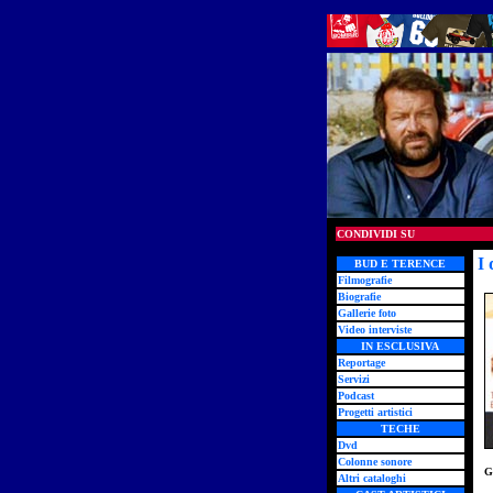
CONDIVIDI SU
I 
BUD E TERENCE
Filmografie
Biografie
Gallerie foto
Video interviste
IN ESCLUSIVA
Reportage
Servizi
Podcast
Progetti artistici
TECHE
Dvd
Colonne sonore
G
Altri cataloghi