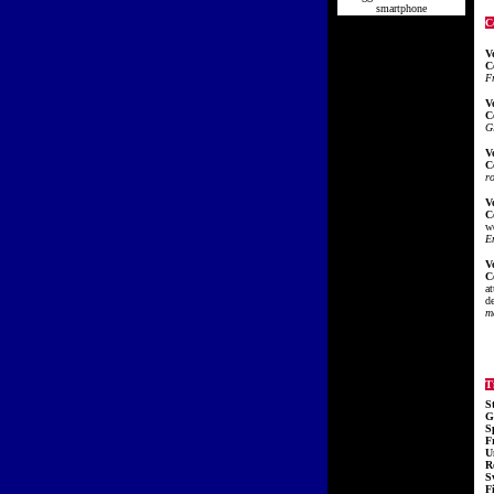
smartphone
C
V
C
F
V
C
G
V
C
r
V
C
w
E
V
C
at
de
ma
Ti
S
G
S
F
U
R
S
F