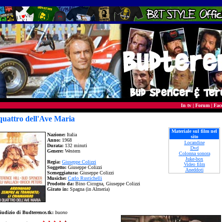
In tv
|
Forum
|
Fac
quattro dell'Ave Maria
Materiale sul film nel
Nazione:
Italia
sito
Anno:
1968
Locandine
Durata:
132 minuti
Dvd
Genere:
Western
Colonna sonora
Juke-box
Regia:
Giuseppe Colizzi
Video film
Soggetto:
Giuseppe Colizzi
Aneddoti
Sceneggiatura:
Giuseppe Colizzi
Musiche:
Carlo Rustichelli
Prodotto da:
Bino Cicogna, Giuseppe Colizzi
Girato in:
Spagna (in Almeria)
iudizio di Budterence.tk:
buono