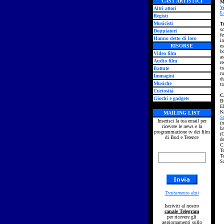
CAST ARTISTICI
M
V
Altri attori
L
Registi
Musicisti
T
sc
Doppiatori
fe
Hanno detto di loro
in
RISORSE
es
bo
Video film
as
Audio film
r
tr
Battute
ru
Immagini
du
Musiche
tr
Curiosità
C
Giochi e gadgets
B
E
K
MAILING LIST
S
Inserisci la tua email per
(
ricevere le news e la
b
programmazione tv dei film
(
di Bud e Terence
d
C
T
T
Sa
Trattamento dati
Iscriviti al nostro
canale Telegram
per ricevere gli
aggiornamenti sullo