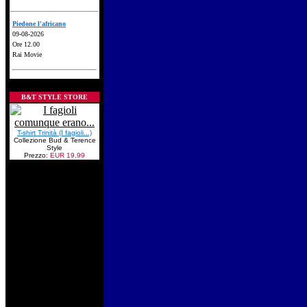
Piedone l'africano
09-08-2026
Ore 12.00
Rai Movie
B&T STYLE STORE
T-shirt Trinità (I fagioli...)
Collezione Bud & Terence
Style
Prezzo:
EUR 19,99