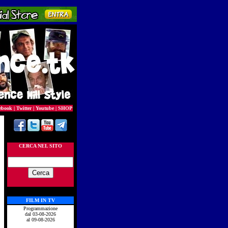
ebook
|
Twitter
|
Youtube
|
SHOP
CERCA NEL SITO
FILM IN TV
Programmazione
dal 03-08-2026
al 09-08-2026