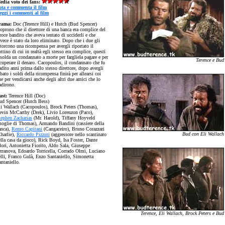
edia voto dei fans:
ota e commenta il film
eggi i commenti al film
rama:
Doc (Terence Hill) e Hutch (Bud Spencer)
oprono che il direttore di una banca era complice del
roce bandito che aveva tentato di ucciderli e che
vece è stato da loro eliminato. Dopo che i due gli
torcono una ricompensa per avergli riportato il
ttino di cui in realtà egli stesso era complice, questi
solda un condannato a morte per fargliela pagare e per
Terence e Bud
ecuperare il denaro. Cacopoulos, il condannato che fu
adito anni prima dallo stesso direttore, dopo avergli
bato i soldi della ricompensa finirà per allearsi coi
e per vendicarsi anche degli altri due amici che lo
adirono.
ast:
Terence Hill (Doc)
ud Spencer (Hutch Bess)
li Wallach (Cacopoulos), Brock Peters (Thomas),
evin McCarthy (Drek), Livio Lorenzon (Paco),
tephen Zacharias
(Mr. Harold), Tiffany Hoyveld
moglie di Thomas), Armando Bandini (cassiere della
anca),
Remo Capitani
(Cangaceiro), Bruno Corazzari
Bud con Eli Wallach
Charlie),
Riccardo Pizzuti
(aggressore nello scantinato
ella casa da gioco), Rick Boyd, Isa Foster, Dante
lori, Antonietta Fiorito, Aldo Sala, Giuseppe
erranova, Edoardo Torricella, Corrado Olmi, Luciano
elli, Franco Gulà, Enzo Santaniello, Simonetta
ntaniello.
Terence, Eli Wallach, Brock Peters e Bud