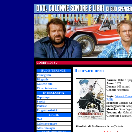
CONDIVIDI SU
Il corsaro nero
BUD E TERENCE
Filmografie
Biografie
Nazione:
Italia / Spa
Anno:
1971
Gallerie foto
Durata:
103 minuti
Video interviste
Genere:
Avventura
IN ESCLUSIVA
Regia:
Vincent Thom
Reportage
Palli)
Servizi
Soggetto:
Lorenzo Gic
Podcast
Sceneggiatura:
Georg
Musiche:
Gino Pegur
Progetti artistici
Prodotto da:
Gabriele
TECHE
Girato in:
Spagna e I
Dvd
Colonne sonore
Giudizio di Budterence.tk:
sufficiente
Altri cataloghi