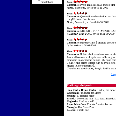
smartphone
Voto:
Commento:
avevo giudicato male questo film l
Mario, Benevento, scritto il 06-11-2010
Voto:
Commento:
Questo film è bruttissimo ma dove
che glòi hanno dato fa pena
Mario, Benevento, scritto il 04-06-2010
Voto:
Commento:
NOIOSO E TOTALMENTE INSIG
FABRIZIO, FABRIANO, scritto il 21-09-2009
Voto:
Commento:
stupendo,a me è piaciuto peccato
iv, bg, scritto il 28-06-2009
Voto:
Commento:
Il fatto che i nostri eroi non reci
Trama abbastanza scollegata, non delle miglior
desiderare..ma pensiamo ai ruoli, che sono co
B&T! A mio parere, questo film ha avuto esito n
meglio le loro potenzialità.
Grandissimo ammiratore, Reggio Emilia, scrit
Legg
Titoli negli altri paesi:
Stati Uniti e Regno Unito:
Blackie, the pirate
Germania:
Freibeuter der Meere
Spagna:
El corsario negro
Francia:
Le corsaire noir / Les deux flibustiers
Ungheria:
Blackie, a kalóz
Repubblica Ceca:
Pomsta Černého korzára
Norvegia:
Den Sorte Pirat
Polonia:
Piracki duet