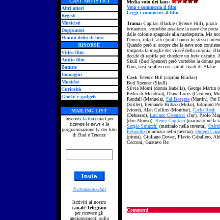
CAST ARTISTICI
Media voto dei fans:
Vota e commenta il film
Altri attori
Leggi i commenti al film
Registi
Musicisti
Trama:
Capitan Blackie (Terence Hill), pirata
britannico, vorrebbe assaltare la nave che porta 
Doppiatori
dalle colonie spagnole alla madrepatria. Ma no
Hanno detto di loro
l'unico, infatti altri pirati hanno lo stesso inten
RISORSE
Quando però si scopre che la nave non contien
trasporta la moglie del viceré della colonia, Bl
Video film
decide di rapirla per chiedere un forte riscatto.
Audio film
Skull (Bud Spencer) però vorrebbe la donna per
l'oro, così si allea con i pirati rivali di Blakie..
Battute
Immagini
Cast:
Terence Hill (capitan Blackie)
Musiche
Bud Spencer (Skull)
Silvia Monti (donna Isabella), George Martin 
Curiosità
Pedro di Mendoza), Diana Lorys (Carmen), Mo
Giochi e gadgets
Randall (Manuela),
Sal Borgese
(Martin), Pat 
(Stiller), Fernando Bilbao (Muko), Edmund P
(viceré), Alan Collins (Montbar),
Carlo Reali
MAILING LIST
(Delussac),
Luciano Catenacci
(Jay), Paolo Mag
Inserisci la tua email per
(don Alonso),
Remo Capitani
(marinaio nella t
ricevere le news e la
Sergio Smacchi
(marinaio nella taverna),
Osiri
programmazione tv dei film
Pevarello
(
marinaio nella taverna),
Omero Capa
di Bud e Terence
(pirata), Giuliano Dower, Flavio Caballero, Al
Cecconi, Gustavo Re.
Trattamento dati
Iscriviti al nostro
canale Telegram
Commenti
per ricevere gli
aggiornamenti sullo