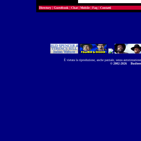
Directory
|
Guestbook
|
Chat
|
Mobile
|
Faq
|
Contatti
È vietata la riproduzione, anche parziale, senza autorizzazion
© 2002-2026
Budtere