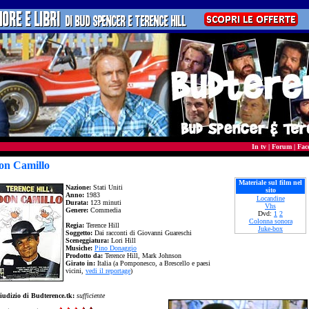
In tv
|
Forum
|
Fac
on Camillo
Materiale sul film nel
Nazione:
Stati Uniti
sito
Anno:
1983
Locandine
Durata:
123 minuti
Vhs
Genere:
Commedia
Dvd:
1
2
Colonna sonora
Regia:
Terence Hill
Juke-box
Soggetto:
Dai racconti di Giovanni Guareschi
Sceneggiatura:
Lori Hill
Musiche:
Pino Donaggio
Prodotto da:
Terence Hill, Mark Johnson
Girato in:
Italia (a Pomponesco, a Brescello e paesi
vicini,
vedi il reportage
)
iudizio di Budterence.tk:
sufficiente