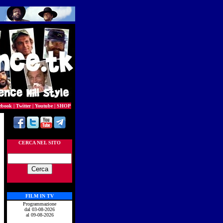
ebook
|
Twitter
|
Youtube
|
SHOP
CERCA NEL SITO
FILM IN TV
Programmazione
dal 03-08-2026
al 09-08-2026