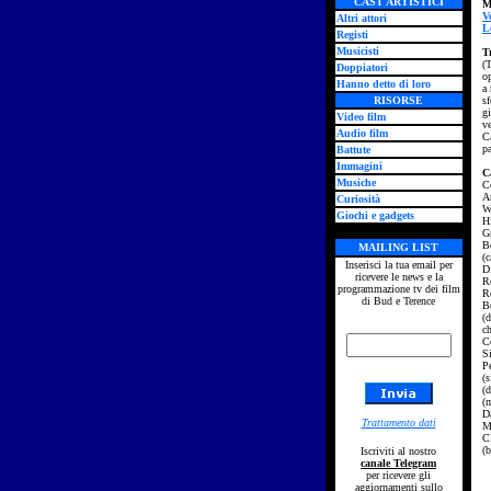
CAST ARTISTICI
M
V
Altri attori
L
Registi
Musicisti
T
(
Doppiatori
o
Hanno detto di loro
a 
RISORSE
sf
gi
Video film
v
Audio film
Ca
p
Battute
Immagini
C
Musiche
C
A
Curiosità
W
Giochi e gadgets
H
G
Bo
MAILING LIST
(c
Inserisci la tua email per
Di
ricevere le news e la
R
programmazione tv dei film
Re
di Bud e Terence
Be
(
ch
C
S
P
(s
(d
(
D
Trattamento dati
M
C
(b
Iscriviti al nostro
canale Telegram
per ricevere gli
aggiornamenti sullo