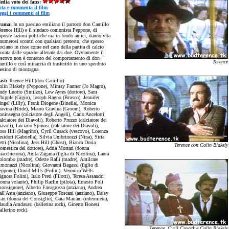
edia voto dei fans:
ota e commenta il film
eggi i commenti al film
rama:
In un paesino emiliano il parroco don Camillo
Terence Hill) e il sindaco comunista Peppone, di
pposte fazioni politiche ma in fondo amici, danno vita
numerosi scontri con qualsiasi pretesto, che spesso
ociano in risse come nel caso della partita di calcio
ocata dalle squadre allenate dai due. Ovviamente il
escovo non è contento del comportamento di don
Terence
millo e così minaccia di trasferirlo in uno sperduto
aesino di montagna.
ast:
Terence Hill (don Camillo)
olin Blakely (Peppone), Mimsy Farmer (Jo Magro),
ndy Luotto (Smilzo), Lew Ayres (dottore), Sam
hipple (Gigio), Joseph Ragno (Brusco), Jennifer
ingel (Lilly), Frank Diogene (Binella), Monica
ravina (Bride), Mauro Gravina (Groom), Roberto
ninsegna (calciatore degli Angeli), Carlo Ancelotti
alciatore dei Diavoli), Roberto Pruzzo (calciatore dei
avoli), Luciano Spinosi (calciatore dei Diavoli),
oss Hill (Magrino), Cyril Cusack (vescovo), Lorenza
sidori (Gabriella), Silvia Umbrinozzi (Nina), Siria
tti (Nicolina), Jess Hill (Ghost), Bianca Doria
Terence con Colin Blakely
domestica del dottore), Adria Mortari (donna
iacchierona), Anita Zagaria (figlia di Nicolina), Laura
olombo (madre), Odette Ralli (madre), Amilcare
imonazzi (Nicolina), Giovanni Bagassi (figlio di
eppone), David Mills (Folini), Veronica Wells
ignora Folini), Italo Preti (Filotti), Teresa Assandri
onna volante), Philip Raclin (pilota), Ernesto Poli
monsignore), Alberto Favagrossa (anziano), Andrea
all'Asta (anziano), Giuseppe Toscani (anziano), Daisy
ari (donna del Consiglio), Gaia Mariani (infermiera),
laudia Amdasasi (ballerina rock), Ginetto Bonesi
allerino rock).
Terence, Cyril Cusack e
Colin Blakely