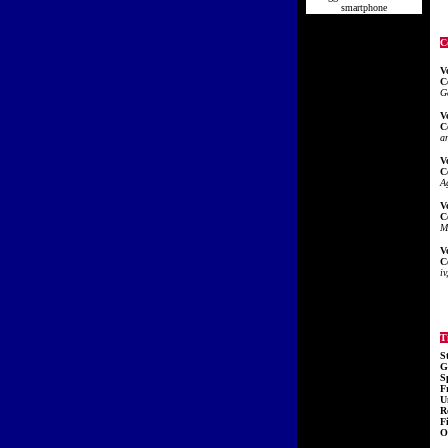
smartphone
C
V
C
G
V
C
a
V
C
A
V
C
M
V
C
iv
Ti
S
G
S
F
U
R
F
O