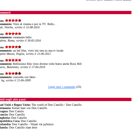
ommenti
oto:
ommento:
Visto al cinema e poi in TV. Bello...
ab, Viterbo, scritto il 15-08-2024
oto:
ommento:
veramente bello
ndrea, Roma, scritto il 30-05-2016
oto:
ommento:
un bel film, visto ieri sera su una tv locale
gente Mason, Puglia, scritto il 21-06-2012
oto:
ommento:
Bellissimo film visto diverse volte bravo anche Ross Hill
ario, Benevento, scritto il 17-04-2010
oto:
ommento:
concordo con fabio
, bg, scritto il 21-06-2009
Leggi tutti i commenti
(23)
toli negli altri paesi:
tati Uniti e Regno Unito:
The world of Don Camillo / Don Camillo
ermania:
Keiner haut wie Don Camillo
pagna:
Don Camilo
rancia:
Don Camillo
ngheria:
Don Camillo
epubblica Ceca:
Don Camillo
inlandia:
Don Camillo - Veijari vai pyhimys
landa:
Don Camillo slaat door