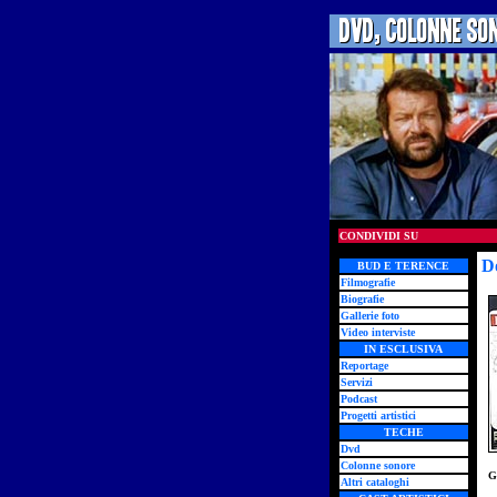
CONDIVIDI SU
D
BUD E TERENCE
Filmografie
Biografie
Gallerie foto
Video interviste
IN ESCLUSIVA
Reportage
Servizi
Podcast
Progetti artistici
TECHE
Dvd
Colonne sonore
G
Altri cataloghi