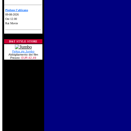
Piedone l'africano
09-08-2026
Ore 12.00
Rai Movie
B&T STYLE STORE
Felpa zip Jumbo
Abbigliamento dei film
Prezzo:
EUR 42,49