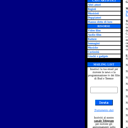
CAST ARTISTICI
G
Altri attori
M
Registi
V
Musicisti
L
Doppiatori
T
Hanno detto di loro
G
RISORSE
mi
Video film
de
Ca
Audio film
i 
Battute
ma
c
Immagini
Ma
Musiche
c
Curiosità
E
Giochi e gadgets
N
MAILING LIST
N
Inserisci la tua email per
N
ricevere le news e la
programmazione tv dei film
N
di Bud e Terence
N
N
N
N
N
Trattamento dati
N
Iscriviti al nostro
canale Telegram
N
per ricevere gli
aggiornamenti sullo
N