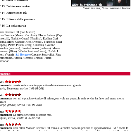
° 13:
Delitto accademico
Flavio Insinna, Nino Frassica e Terence
° 14:
Amore senza età
° 15:
Il fuoco della passione
° 16:
La mela marcia
ast:
Terence Hill (don Matteo)
ino Frassica (Maresc. Cecchini), Flavio Insinna (Cap.
nceschi), Nathalie Guettà (Natalina), Evelina Gori
nonna Elide), Claudio Ricci (Nerino), Francesco Scali
Pippo), Pietro Pulcini (Brig. Ghisoni), Gastone
oschin (vescovo), Fausto Galassi (barbiere), Mauro
irovano (Gino), Valerio Santoro (Lauro), Ubaldo Lo
esti (Vanni),
Sal Borgese
(Gaetano Serravalle),
Pino
mmendola, Andrea Riccardo Bruschi, Pietro
rnaciari.
ommenti
oto:
ommento:
questa serie viene troppo sottovalutata terence è un grande
ario, Benevento, scritto il 09-05-2011
oto:
ommento:
non mi è piaciuto è privo di azione,non vola un pugno.le serie tv che ha fatto bud erano molto
eglio
eorge, genova, scritto il 03-03-2010
oto:
ommento:
La prima serie non si scorda mai.
tefano, Pavia, scritto il 26-12-2009
oto:
ommento:
Con "Don Matteo" Terence Hill torna alla ribalta dopo un periodo di appannamento. Ed è anche la