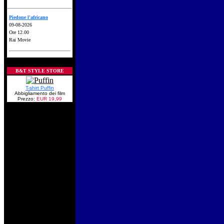
Piedone l'africano
09-08-2026
Ore 12.00
Rai Movie
B&T STYLE STORE
T-shirt Puffin
Abbigliamento dei film
Prezzo:
EUR 19,99