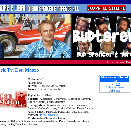
In tv
|
Forum
|
Fac
erie Tv: Don Matteo
Materiale sul film nel
Nazione:
Italia
sito
Anno:
2000
Dvd:
1
2
Durata:
16 episodi da 55 minuti
Colonna sonora
Genere:
Giallo - Commedia
Juke-box
Regia:
Enrico Oldoini
Soggetto:
Alessandro Bencivenni, Domenico Saverni,
Enrico Oldoini, Carlo Mazzotta
Sceneggiatura:
Alessandro Bencivenni, Domenico
Saverni, Carlo Mazzotta, Enrico Oldoini, Paola Catella,
Anna Samueli, Francesca Panzarella, Luca Manfredi
Musiche:
Pino Donaggio
Prodotto da:
Alessandro Jacchia
irato in:
Italia (a Gubbio, scene naturalistiche nel Parco Naturale del Monte
cco, tra Sigillo e Sassoferrato)