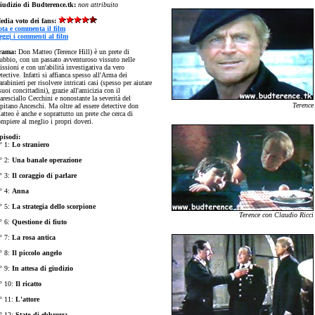
iudizio di Budterence.tk:
non attribuito
edia voto dei fans:
ota e commenta il film
eggi i commenti al film
rama:
Don Matteo (Terence Hill) è un prete di
ubbio, con un passato avventuroso vissuto nelle
ssioni e con un'abilità investigativa da vero
tective. Infatti si affianca spesso all'Arma dei
rabinieri per risolvere intricati casi (spesso per aiutare
suoi concittadini), grazie all'amicizia con il
resciallo Cecchini e nonostante la severità del
Terence
apitano Anceschi. Ma oltre ad essere detective don
tteo è anche e soprattutto un prete che cerca di
ompiere al meglio i propri doveri.
pisodi:
° 1:
Lo straniero
° 2:
Una banale operazione
° 3:
Il coraggio di parlare
° 4:
Anna
° 5:
La strategia dello scorpione
Terence con Claudio Ricci
° 6:
Questione di fiuto
° 7:
La rosa antica
° 8:
Il piccolo angelo
° 9:
In attesa di giudizio
° 10:
Il ricatto
° 11:
L'attore
° 12:
Stato di ebbrezza