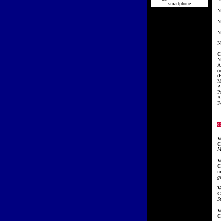
smartphone
N
N
N
N
C
N
A
(
(
M
P
Pr
A
Fo
C
V
C
M
V
C
m
g
V
C
S
V
C