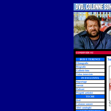
CONDIVIDI SU
S
BUD E TERENCE
Filmografie
Biografie
Gallerie foto
Video interviste
IN ESCLUSIVA
Reportage
Servizi
Podcast
Progetti artistici
TECHE
Dvd
G
Colonne sonore
Cu
Altri cataloghi