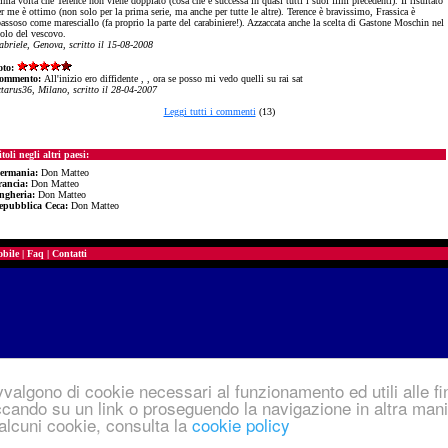
ima volta che Terence non viene doppiato (cosa che è successa in quasi tutti i suoi film precedenti). Il risultato
r me è ottimo (non solo per la prima serie, ma anche per tutte le altre). Terence è bravissimo, Frassica è
assoso come maresciallo (fa proprio la parte del carabiniere!). Azzaccata anche la scelta di Gastone Moschin nel
uolo del vescovo.
abriele, Genova, scritto il 15-08-2008
oto:
ommento:
All'inizio ero diffidente , , ora se posso mi vedo quelli su rai sat
ctarus36, Milano, scritto il 28-04-2007
Leggi tutti i commenti
(13)
toli negli altri paesi:
ermania:
Don Matteo
rancia:
Don Matteo
ngheria:
Don Matteo
epubblica Ceca:
Don Matteo
bile
|
Faq
|
Contatti
vvalgono di cookie necessari al funzionamento ed utili alle fina
ando su un link o proseguendo la navigazione in altra manie
 alcuni cookie, consulta la
cookie policy
roduzione, anche parziale, senza autorizzazione. Leggere il
disclaimer
per le informazioni sul copyright.
Cookie 
© 2002-2026
Budterence.tk - Bud Spencer & Terence Hill Style