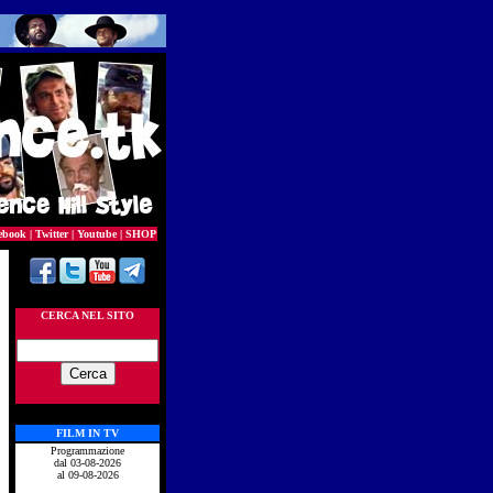
ebook
|
Twitter
|
Youtube
|
SHOP
CERCA NEL SITO
FILM IN TV
Programmazione
dal 03-08-2026
al 09-08-2026