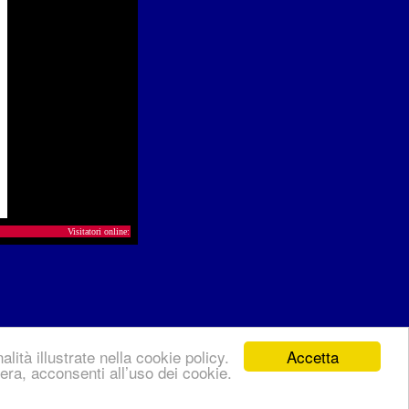
Visitatori online:
Accetta
lità illustrate nella cookie policy.
ra, acconsenti all’uso dei cookie.
policy
del sito.