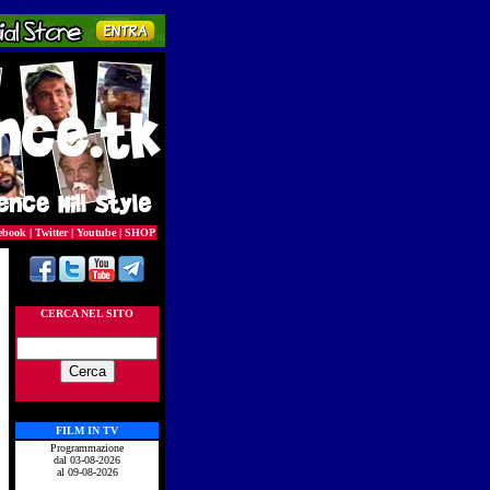
ebook
|
Twitter
|
Youtube
|
SHOP
CERCA NEL SITO
FILM IN TV
Programmazione
dal 03-08-2026
al 09-08-2026