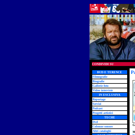
CONDIVIDI SU
Pa
BUD E TERENCE
Filmografie
Biografie
Gallerie foto
Video interviste
IN ESCLUSIVA
Reportage
Servizi
Podcast
Progetti artistici
TECHE
Dvd
G
Colonne sonore
Altri cataloghi
M