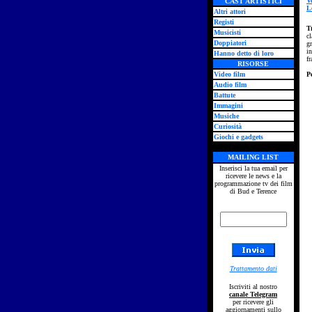
V
CAST ARTISTICI
L
Altri attori
Registi
T
Musicisti
cl
Doppiatori
gr
i
Hanno detto di loro
fr
RISORSE
Video film
P
Audio film
Battute
Immagini
Musiche
Curiosità
Giochi e gadgets
MAILING LIST
Inserisci la tua email per
ricevere le news e la
programmazione tv dei film
di Bud e Terence
Trattamento dati
Iscriviti al nostro
canale Telegram
per ricevere gli
aggiornamenti sullo