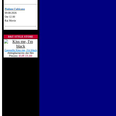
Piedone l'africano
09-08-2026
Ore 12.00
Rai Movie
B&T STYLE STORE
Cappello Kiss me, I'm black
Abbigliamento dei film
Prezzo:
EUR 15,99