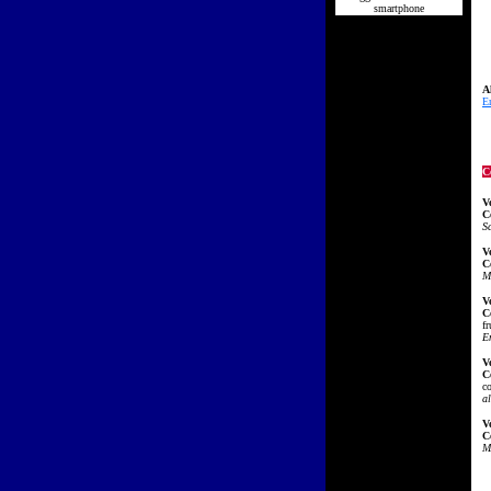
smartphone
Al
E
C
V
C
Sa
V
C
M
V
C
fr
E
V
C
c
al
V
C
M