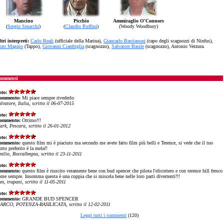
Mancino
Picchio
Ammiraglio O'Connors
(
Sergio Smacchi
)
(
Claudio Ruffini
)
(Woody Woodbury)
tri interpreti:
Carlo Reali
(ufficiale della Marina),
Giancarlo Bastianoni
(capo degli scagnozzi di Ninfus),
nzo Maggio
(Tappo),
Giovanni Cianfriglia
(scagnozzo),
Salvatore Basile
(scagnozzo), Antonio Verzura.
ommenti
oto:
ommento:
Mi piace sempre rivederlo
lvatore, Italia, scritto il 06-07-2015
oto:
ommento:
Ottimo!!!
ark, Pescara, scritto il 26-01-2012
oto:
ommento:
questo film mi è piaciuto ma secondo me avete fatto film più belli e Terence, si vede che il tuo
utto preferito è la mela!!
milio, Roccalbegna, scritto il 23-11-2011
oto:
ommento:
questo film è riuscito veramente bene con bud spencer che pilota l'elicottero e con terence hill fresco
ome sempre. Insomma questa è una coppia che si miscela bene nelle loro parti divertenti!!!
ex, trapani, scritto il 11-05-2011
oto:
ommento:
GRANDE BUD SPENCER
ARCO, POTENZA-BASILICATA, scritto il 12-02-2011
Leggi tutti i commenti
(120)