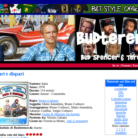
In tv
|
Forum
|
Fac
ri e dispari
Materiale sul film nel
Nazione:
Italia
sito
Anno:
1978
Locandine
Durata:
114 minuti
Vhs
Genere:
Azione - Commedia
Dvd
Colonna sonora
Regia:
Sergio Corbucci
Immagini
Soggetto:
Mario Amendola, Bruno Corbucci
Juke-box
Sceneggiatura:
Bruno Corbucci, Mario Amendola,
Download
Sabatino Ciuffini, Sergio Corbucci
musiche
Musiche:
Guido & Maurizio De Angelis
Battute
Prodotto da:
Vittorio Galiano
Audio film
Girato in:
Florida (a Miami,
vedi il reportage
)
Video film
Testo canzone:
iudizio di Budterence.tk:
buono
1
2
3
4
Aneddoti
edia voto dei fans: