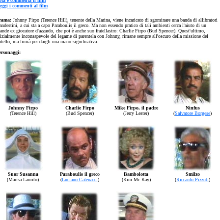
ota e commenta il film
eggi i commenti al film
rama:
Johnny Firpo (Terence Hill), tenente della Marina, viene incaricato di sgominare una banda di allibratori
andestini, a cui sta a capo Paraboulis il greco. Ma non essendo pratico di tali ambienti cerca l'aiuto di un
ande ex giocatore d'azzardo, che poi è anche suo fratellastro: Charlie Firpo (Bud Spencer). Quest'ultimo,
nizialmente inconsapevole del legame di parentela con Johnny, rimane sempre all'oscuro della missione del
atello, ma finirà per dargli una mano significativa.
ersonaggi:
Johnny Firpo
Charlie Firpo
Mike Firpo, il padre
Ninfus
(Terence Hill)
(Bud Spencer)
(Jerry Lester)
(
Salvatore Borgese
)
Suor Susanna
Paraboulis il greco
Bambolotta
Smilzo
(Marisa Laurito)
(
Luciano Catenacci
)
(Kim Mc Kay)
(
Riccardo Pizzuti
)